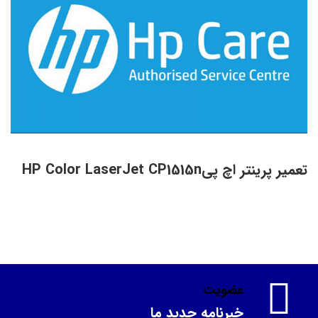
تعمیر پرینتر اچ پیHP Color LaserJet CP1515n
عضویت
خبرنامه جدید ما