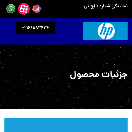
نمایندگی شماره 1 اچ پی
02166583436
جزئیات محصول